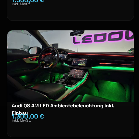
inkl. MwSt.
Audi Q8 4M LED Ambientebeleuchtung inkl.
Einbau
1.300,00
€
inkl. MwSt.