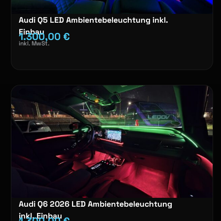
Audi Q5 LED Ambientebeleuchtung inkl.
Einbau
1.300,00
€
inkl. MwSt.
Audi Q6 2026 LED Ambientebeleuchtung
inkl. Einbau
1.300,00
€