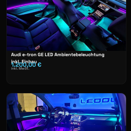
Audi e-tron GE LED Ambientebeleuchtung
inkl. Einbau
1.200,00
€
inkl. MwSt.