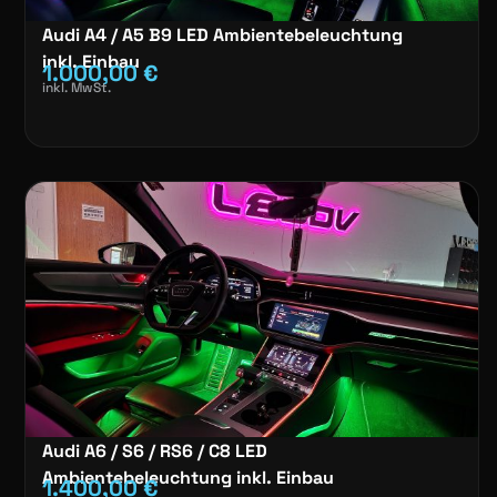
Audi A4 / A5 B9 LED Ambientebeleuchtung
inkl. Einbau
1.000,00
€
inkl. MwSt.
Audi A6 / S6 / RS6 / C8 LED
Ambientebeleuchtung inkl. Einbau
1.400,00
€